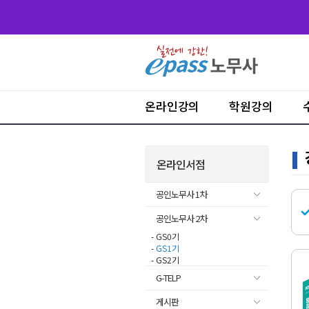
온라인강의
학원강의
온라인서점
공인노무사 1차
공인노무사 2차
- GS0기
-
GS1기
- GS2기
G-TELP
게시판