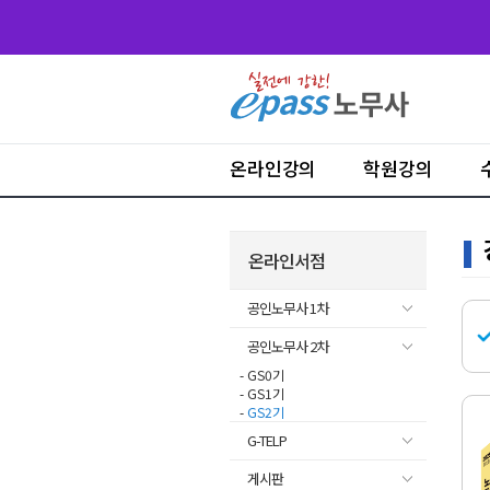
온라인강의
학원강의
온라인서점
공인노무사 1차
공인노무사 2차
- GS0기
- GS1기
-
GS2기
G-TELP
게시판