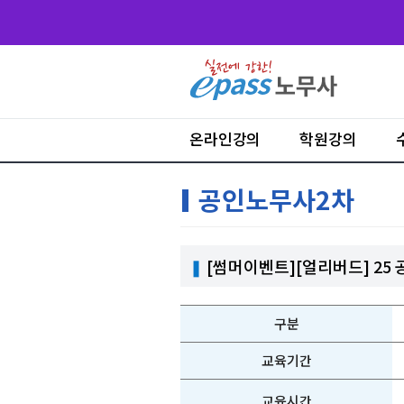
온라인강의
학원강의
공인노무사2차
❚
[썸머이벤트][얼리버드] 25 공인
구분
교육기간
교육시간