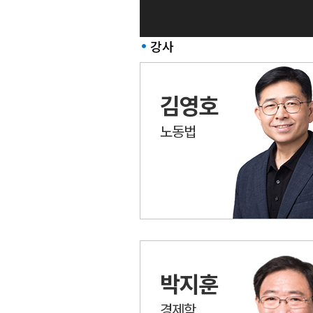
강사
김영호
노동법
박지훈
경제학