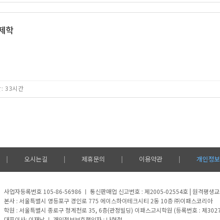
경제학
: 33시간
오시는길
제휴문의
이용약관
개인정보
|
|
|
|
사업자등록번호 105-86-56986 ㅣ 통신판매업 신고번호 : 제2005-02554호 | 원격평
본사 : 서울특별시 영등포구 경인로 775 에이스하이테크시티 2동 10층 ㈜이패스코리아
학원 : 서울특별시 종로구 청계천로 35, 6층(관정빌딩) 이패스고시학원 (등록번호 : 제3027호)
대표이사: 이재남 ㅣ 개인정보보호책임자 : 나현철