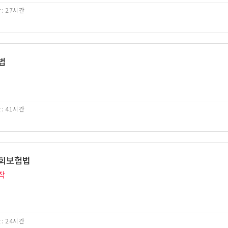
: 27시간
법
: 41시간
사회보험법
작
: 24시간