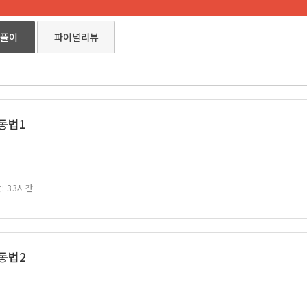
풀이
파이널리뷰
노동법1
: 33시간
노동법2