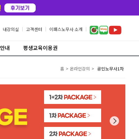
내강의실
|
고객센터
|
이패스노무사 소개
|
안내
평생교육이용권
홈
>
온라인강의
>
공인노무사1차