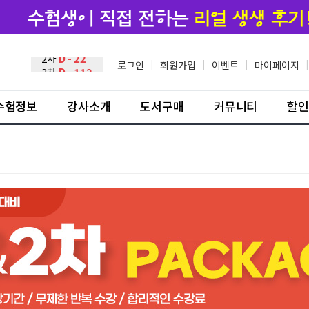
2차
D - 22
3차
D - 112
로그인
|
회원가입
|
이벤트
|
마이페이지
|
수험정보
강사소개
도서구매
커뮤니티
할인