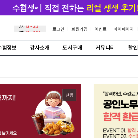
2차
D - 21
로그인
|
회원가입
|
이벤트
|
마이페이지
|
3차
D - 111
수험정보
강사소개
도서구매
커뮤니티
할인
진행