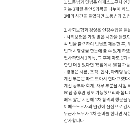
1. 노동법과 민법은 이패스노무사 
저는 3개월 동안 5과목을 나누어 하
2배의 시간을 들였다면 노동법과 민
2. 사회보험과 경영은 인강수업을 듣
- 사회보험은 가장 많은 시간을 들였
각 법을 출력하여 법별로 제본한 후,
법과 시행령을 한눈에 볼 수 있게 하
필사하면서 1회독, 그 후에 따로 1회
한번 더 읽었다면 75점에서 80점 
- 경영은 서론, 조직, 인사, 마케팅
계산 부분은 따로 모아서 한다고 했
계산 공부와 회계, 재무 부분을 시험
60점 중후반 정도 가능했으리라 봅니
매우 짧은 시간에 1차 합격의 행운을
이패스노무사의 인강에 진심으로 감
누군가 노무사 1차 준비를 한다면 저
감사합니다