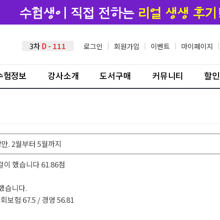
3차
D - 111
로그인
|
회원가입
|
이벤트
|
마이페이지
|
수험정보
강사소개
도서구매
커뮤니티
할인
강만. 2월부터 5월까지
이 했습니다 61.86점
했습니다.
사회보험 67.5 / 경영 56.81